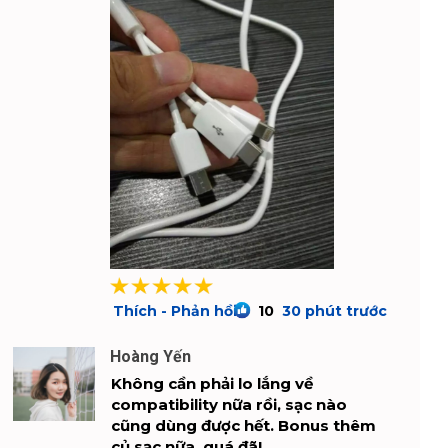
Thích - Phản hồi
30 phút trước
10
Hoàng Yến
Không cần phải lo lắng về
compatibility nữa rồi, sạc nào
cũng dùng được hết. Bonus thêm
củ sạc nữa, quá đã!