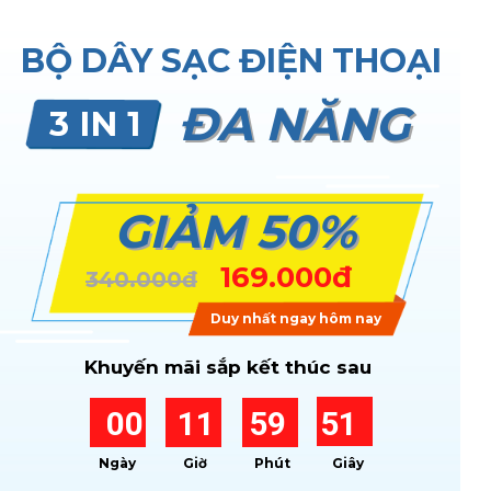
BỘ DÂY SẠC ĐIỆN THOẠI
ĐA NĂNG
3 IN 1
GIẢM 50%
169.000đ
340.000đ
Duy nhất ngay hôm nay
Khuyến mãi sắp kết thúc sau
00
11
59
51
Ngày
Giờ
Phút
Giây