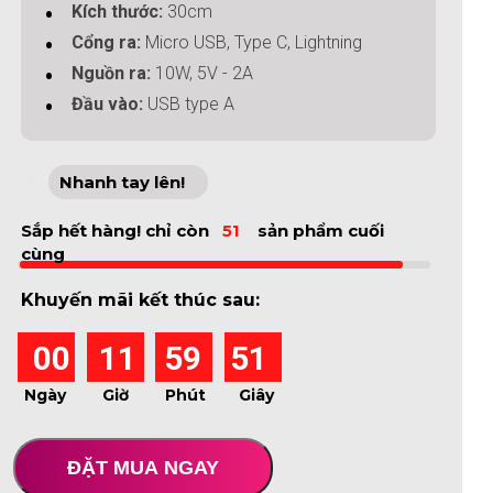
Kích thước:
30cm
Cổng ra:
Micro USB, Type C, Lightning
Nguồn ra:
10W, 5V - 2A
Đầu vào:
USB type A
Nhanh tay lên!
Sắp hết hàng! chỉ còn
51
sản phẩm cuối
cùng
Khuyến mãi kết thúc sau:
00
11
59
51
Ngày
Giờ
Phút
Giây
ĐẶT MUA NGAY