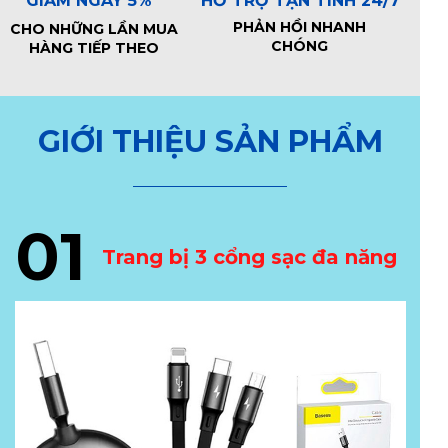
HỖ TRỢ TẬN TÌNH 24/7
GIẢM NGAY 5%
PHẢN HỒI NHANH
CHO NHỮNG LẦN MUA
CHÓNG
HÀNG TIẾP THEO
GIỚI THIỆU SẢN PHẨM
01
Trang bị 3 cổng sạc đa năng