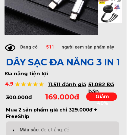
Đang có
511
người xem sản phẩm này
DÂY SẠC ĐA NĂNG 3 IN 1
Đa năng tiện lợi
4.9
11.511 đánh giá
51.082 Đã
bán
169.000đ
Giảm
300.000đ
40%
Mua 2 sản phẩm giá chỉ 329.000đ +
FreeShip
Màu sắc:
đen, trắng, đỏ