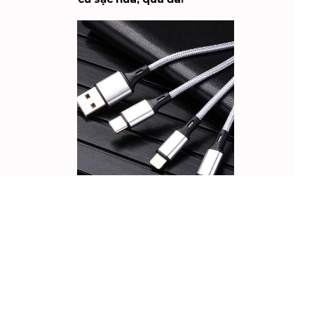
Thích - Phản hồi
20 phút trước
10