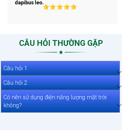
dapibus leo.
CÂU HỎI THƯỜNG GẶP
Câu hỏi 1
Câu hỏi 2
Có nên sử dụng điện năng lượng mặt trời
không?