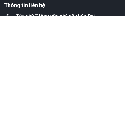
Thông tin liên hệ
Tòa nhà 7 tầng gần nhà văn hóa Đại
Đồng,
Đại Mạch, Đông Anh, Hà Nội.
0986 388 665
www.dien247.com
https://facebook.com/dien247
Chính sách
Quy định về hình thức thanh
toán
Chính sách bảo mật thông tin
Chính sách vận chuyển
Chính sách bảo hàn
h
Chính sách đổi trả