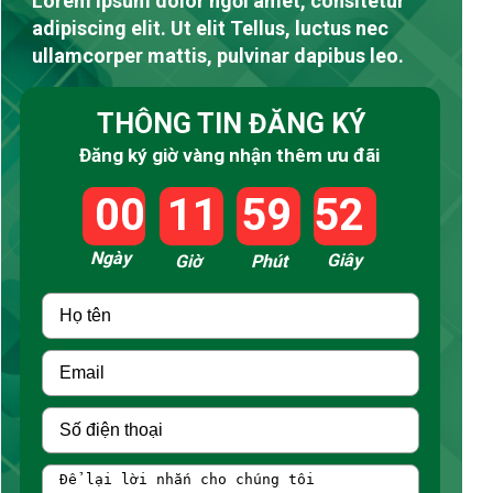
Lorem ipsum dolor ngồi amet, consitetur
adipiscing elit. Ut elit Tellus, luctus nec
ullamcorper mattis, pulvinar dapibus leo.
THÔNG TIN ĐĂNG KÝ
Đăng ký giờ vàng nhận thêm ưu đãi
00
11
59
50
Ngày
Giây
Giờ
Phút