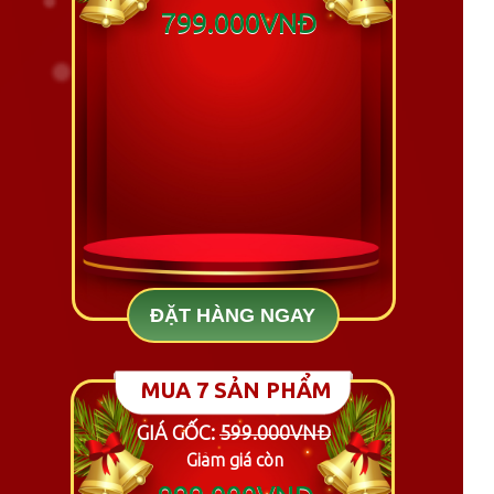
799.000VNĐ
ĐẶT HÀNG NGAY
MUA 7 SẢN PHẨM
GIÁ GỐC:
599.000VNĐ
Giảm giá còn