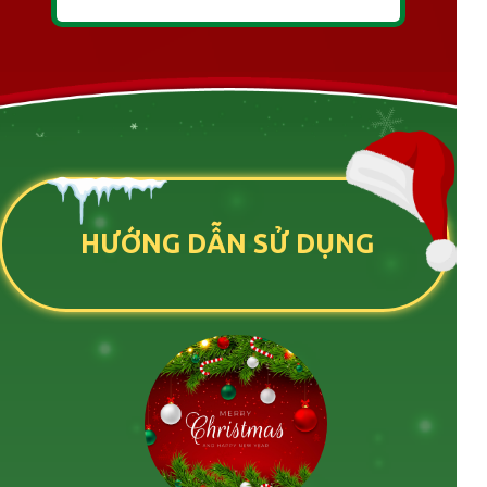
HƯỚNG DẪN SỬ DỤNG