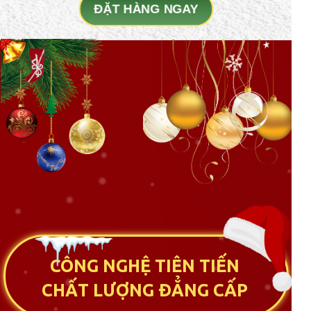
ĐẶT HÀNG NGAY
CÔNG NGHỆ TIÊN TIẾN
CHẤT LƯỢNG ĐẲNG CẤP