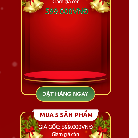
Giảm giá còn
599.000VNĐ
ĐẶT HÀNG NGAY
MUA 5 SẢN PHẨM
GIÁ GỐC:
599.000VNĐ
Giảm giá còn