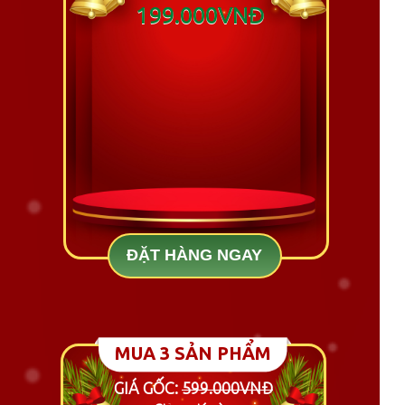
199.000VNĐ
ĐẶT HÀNG NGAY
MUA 3 SẢN PHẨM
GIÁ GỐC:
599.000VNĐ