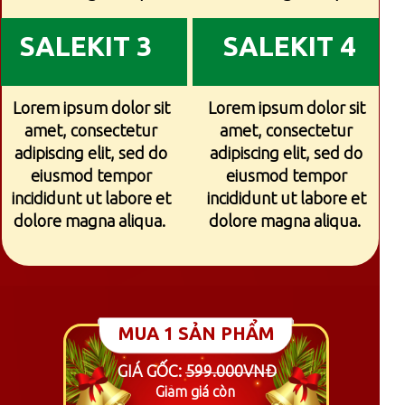
SALEKIT 3
SALEKIT 4
Lorem ipsum dolor sit
Lorem ipsum dolor sit
amet, consectetur
amet, consectetur
adipiscing elit, sed do
adipiscing elit, sed do
eiusmod tempor
eiusmod tempor
incididunt ut labore et
incididunt ut labore et
dolore magna aliqua.
dolore magna aliqua.
MUA 1 SẢN PHẨM
GIÁ GỐC:
599.000VNĐ
Giảm giá còn