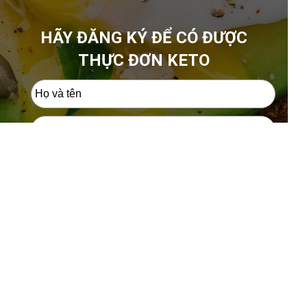
HÃY ĐĂNG KÝ ĐỂ CÓ ĐƯỢC
THỰC ĐƠN KETO
ĐĂNG KÝ NGAY