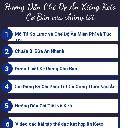
Hướng Dẫn Chế Độ Ăn Kiêng Keto
Cơ Bản của chúng tôi
1
Mô Tả Sơ Lược về Chế Độ Ăn Miễn Phí và Tức
Thì
2
Chuẩn Bị Bữa Ăn Nhanh
3
Được Thiết Kế Riêng Cho Bạn
4
Gói Đăng Ký Chi Phối Tất Cả Công Thức Nấu Ăn
5
Hướng Dẫn Chi Tiết về Keto
6
Video các bài tập thể dục kết hợp ăn Keto