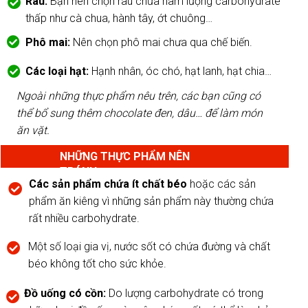
Rau:
Bạn nên chọn rau chứa hàm lượng carbohydrate
thấp như cà chua, hành tây, ớt chuông…
Phô mai:
Nên chọn phô mai chưa qua chế biến.
Các loại hạt:
Hạnh nhân, óc chó, hạt lanh, hạt chia…
Ngoài những thực phẩm nêu trên, các bạn cũng có
thể bổ sung thêm chocolate đen, dâu… để làm món
ăn vặt.
NHỮNG THỰC PHẨM NÊN
TRÁNH
Các sản phẩm chứa ít chất béo
hoặc các sản
phẩm ăn kiêng vì những sản phẩm này thường chứa
rất nhiều carbohydrate.
Một số loại gia vị, nước sốt có chứa đường và chất
béo không tốt cho sức khỏe.
Đồ uống có cồn:
Do lượng carbohydrate có trong